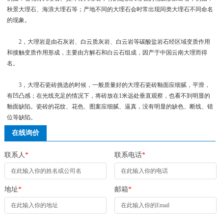
秋景大理石、海浪大理石等；产地不同的大理石会时常出现同类大理石不同命名
的现象。
2，大理岩是由石灰岩、白云质灰岩、白云岩等碳酸盐岩石经区域变质作用
和接触变质作用形成，主要由方解石和白云石组成，因产于中国云南大理而得
名。
3，大理石瓷砖挑选的时候，一般质量好的大理石瓷砖釉面应细腻，平滑，
有凹凸感；在光线充足的情况下，将砖放在1米远处垂直观察，也看不到明显的
釉面缺陷。瓷砖的花纹、花色、图案应细腻、逼真，没有明显的缺色、断线、错
位等缺陷。
在线询价
联系人
*
联系电话
*
地址
*
邮箱
*