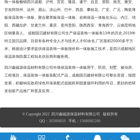
饰一体板畅销四川成都、泸州、宜宾、隆昌、遂宁、自贡、资阳、南充、雅安、
甘孜阿坝州、达州、眉山、凉山州、巴中、西昌、攀枝花、广安、广元，陶瓷薄
板保温装饰一体板、聚合聚苯板保温一体板、岩棉保温一体板在乐山、内江、绵
阳、西藏拉萨、甘肃兰州、重庆、贵州贵阳、陕西西安、青海西宁、云南昆明地
区销量喜人。 成都国贝建材有限公司生产保温装饰一体板有13年的历史,2019年
特立国贝品牌。目前有各种专业人才与技术人才60余名,厂区面积20000多平方
米。根据设计要求提供保温装饰一体板报价和一体板施工技术，是四川成都地区
保温装饰防腐工程知名供应商和服务商。
四川鑫磁源保温材料有限公司
外墙保温装饰一体板用于、民宿、别墅、被动房、
工程项目，保温装饰一体板装配式产品，成都国贝建材有限公司整合资源，报团
发展，积极响应政府绿色环保装配式低能耗和固废循环利用的号召，更好的把研
发创新产品推广和普及应用…
© Copyright 2022 四川鑫磁源保温材料有限公司 版权所有
QQ：
305800859
手机：
15680082200